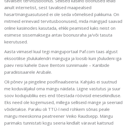
tavaliselt tervitusboonus. Sellised kasiino boonused leiad
ainult internetist, sest tavalised maapealsed
hasartmänguasutused ei ole seda võimelised pakkuma. On
mitmeid erinevaid tervitusboonuseid, mida mängijad saavad
online kasiinodes kasutada, ehkki peamised kaks neist on
esimese sissemaksega antav boonusraha ja/või tasuta
keerutused.
Aasta viimasel kuul tegi mänguportaal Paf.com taas algust
eksootilise jõulukalendri mänguga ja loosib kuni jõuludeni iga
päev reisi kahele Dave Bentoni sünnimaale – Kariibide
paradiisisaarele Arubale.
Oli põnev ja pingeline poolfinaalseeria. Kahjuks ei suutnud
me koduväljakul oma mängu näidata. Liigne vastutus ja suur
soov kodupubliku ees end tõestada röövisid enesekindluse.
Eks need ole kogemused, millega selliseid mänge ja seeriaid
võidetakse. Paraku oli TTÜ-l neid rohkem sõnas peale
mängu meeskonna peatreener Veiko Raudsepp. Mängu
parimaks tunnistati kogu seeria kindlalt väravat kaitsnud