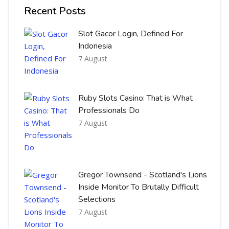
Recent Posts
Slot Gacor Login, Defined For
Indonesia
7 August
Ruby Slots Casino: That is What
Professionals Do
7 August
Gregor Townsend - Scotland's Lions
Inside Monitor To Brutally Difficult
Selections
7 August