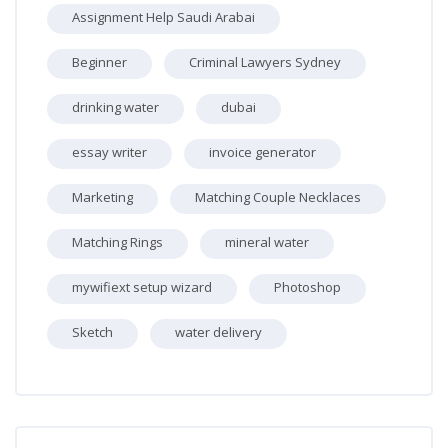
Assignment Help Saudi Arabai
Beginner
Criminal Lawyers Sydney
drinking water
dubai
essay writer
invoice generator
Marketing
Matching Couple Necklaces
Matching Rings
mineral water
mywifiext setup wizard
Photoshop
Sketch
water delivery
Skip [Cocoon] Recent blog posts list