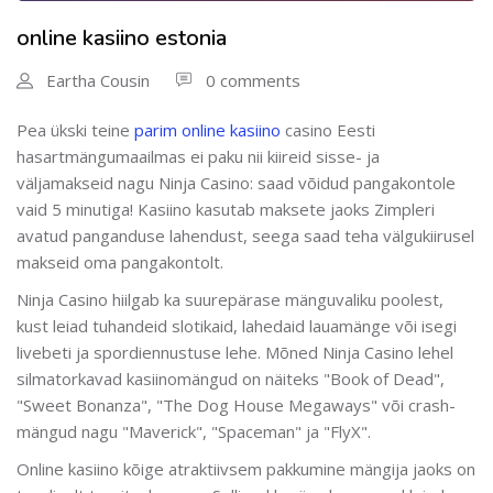
online kasiino estonia
Eartha Cousin
0 comments
Pea ükski teine
parim online kasiino
casino Eesti
hasartmängumaailmas ei paku nii kiireid sisse- ja
väljamakseid nagu Ninja Casino: saad võidud pangakontole
vaid 5 minutiga! Kasiino kasutab maksete jaoks Zimpleri
avatud panganduse lahendust, seega saad teha välgukiirusel
makseid oma pangakontolt.
Ninja Casino hiilgab ka suurepärase mänguvaliku poolest,
kust leiad tuhandeid slotikaid, lahedaid lauamänge või isegi
livebeti ja spordiennustuse lehe. Mõned Ninja Casino lehel
silmatorkavad kasiinomängud on näiteks "Book of Dead",
"Sweet Bonanza", "The Dog House Megaways" või crash-
mängud nagu "Maverick", "Spaceman" ja "FlyX".
Online kasiino kõige atraktiivsem pakkumine mängija jaoks on