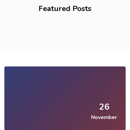
Featured Posts
26
November