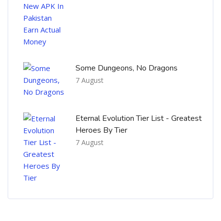
Some Dungeons, No Dragons
7 August
Eternal Evolution Tier List - Greatest
Heroes By Tier
7 August