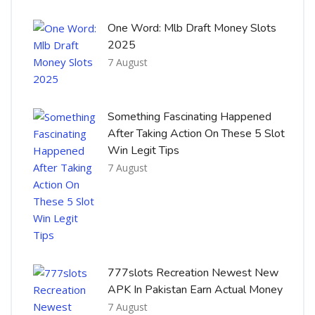
One Word: Mlb Draft Money Slots
2025
7 August
Something Fascinating Happened
After Taking Action On These 5 Slot
Win Legit Tips
7 August
777slots Recreation Newest New
APK In Pakistan Earn Actual Money
7 August