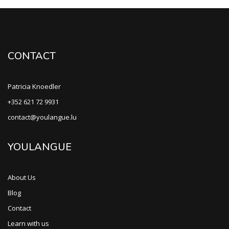
CONTACT
Patricia Knoedler
+352 621 72 9931
contact@youlangue.lu
YOULANGUE
About Us
Blog
Contact
Learn with us