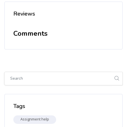
Reviews
Comments
Skip [Cocoon] Global search (sidebar)
Skip Tags
Tags
Assignment help