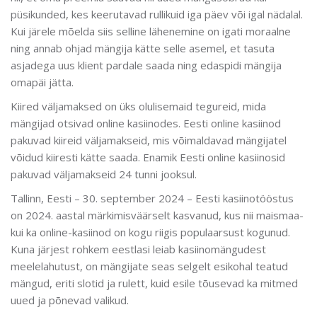
püsikunded, kes keerutavad rullikuid iga päev või igal nädalal.
Kui järele mõelda siis selline lähenemine on igati moraalne
ning annab ohjad mängija kätte selle asemel, et tasuta
asjadega uus klient pardale saada ning edaspidi mängija
omapäi jätta.
Kiired väljamaksed on üks olulisemaid tegureid, mida
mängijad otsivad online kasiinodes. Eesti online kasiinod
pakuvad kiireid väljamakseid, mis võimaldavad mängijatel
võidud kiiresti kätte saada. Enamik Eesti online kasiinosid
pakuvad väljamakseid 24 tunni jooksul.
Tallinn, Eesti – 30. september 2024 – Eesti kasiinotööstus
on 2024. aastal märkimisväärselt kasvanud, kus nii maismaa-
kui ka online-kasiinod on kogu riigis populaarsust kogunud.
Kuna järjest rohkem eestlasi leiab kasiinomängudest
meelelahutust, on mängijate seas selgelt esikohal teatud
mängud, eriti slotid ja rulett, kuid esile tõusevad ka mitmed
uued ja põnevad valikud.