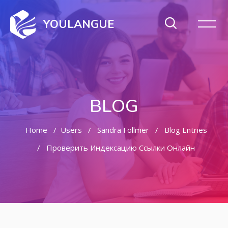
YOULANGUE
BLOG
Home
Users
Sandra Follmer
Blog Entries
Проверить Индексацию Ссылки Онлайн
Skip to main content
Skip [Cocoon] Featured Blog Posts Slider