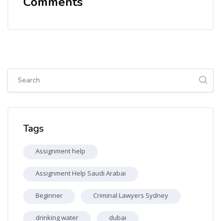
Comments
Skip [Cocoon] Global search (sidebar)
Skip Tags
Tags
Assignment help
Assignment Help Saudi Arabai
Beginner
Criminal Lawyers Sydney
drinking water
dubai