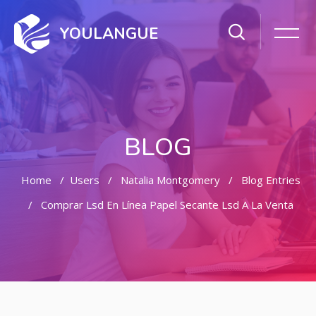
YOULANGUE
BLOG
Home
Users
Natalia Montgomery
Blog Entries
Comprar Lsd En Línea Papel Secante Lsd A La Venta
Skip to main content
Skip [Cocoon] Featured Blog Posts Slider