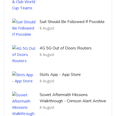
Suit Should Be Followed If Possible
8 August
4G 5G Out of Doors Routers
8 August
Slots App - App Store
8 August
Soviet Aftermath Missions
Walkthrough - Crimson Alert Archive
8 August