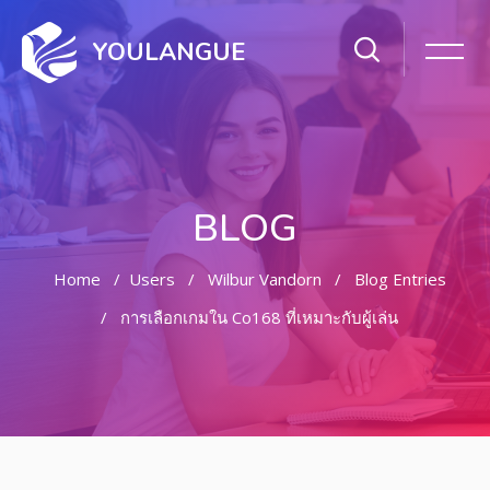
YOULANGUE
BLOG
Home
Users
Wilbur Vandorn
Blog Entries
การเลือกเกมใน Co168 ที่เหมาะกับผู้เล่น
Skip to main content
Skip [Cocoon] Featured Blog Posts Slider