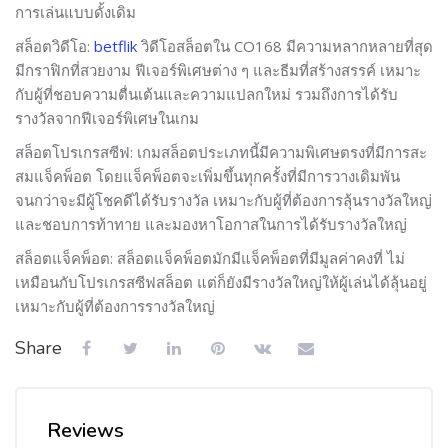
การเล่นแบบดั้งเดิม
สล็อตวิดีโอ:
betflik
วิดีโอสล็อตใน CO168 มีความหลากหลายที่สุด
มีกราฟิกที่สวยงาม ฟีเจอร์พิเศษต่าง ๆ และธีมที่สร้างสรรค์ เหมาะ
กับผู้ที่ชอบความตื่นเต้นและความแปลกใหม่ รวมถึงการได้รับ
รางวัลจากฟีเจอร์พิเศษในเกม
สล็อตโปรเกรสซีฟ: เกมสล็อตประเภทนี้มีความพิเศษตรงที่มีการสะ
สมแจ็คพ็อต โดยแจ็คพ็อตจะเพิ่มขึ้นทุกครั้งที่มีการวางเดิมพัน
จนกว่าจะมีผู้โชคดีได้รับรางวัล เหมาะกับผู้ที่ต้องการลุ้นรางวัลใหญ่
และชอบการท้าทาย และมองหาโอกาสในการได้รับรางวัลใหญ่
สล็อตแจ็คพ็อต: สล็อตแจ็คพ็อตมักมีแจ็คพ็อตที่มีมูลค่าคงที่ ไม่
เหมือนกับโปรเกรสซีฟสล็อต แต่ก็ยังมีรางวัลใหญ่ให้ผู้เล่นได้ลุ้นอยู่
เหมาะกับผู้ที่ต้องการรางวัลใหญ่
Share
Reviews