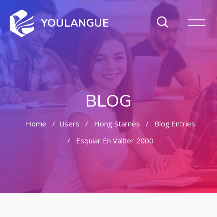
YOULANGUE
BLOG
Home
Users
Hong Starnes
Blog Entries
Esquiar En Vallter 2000
Skip to main content
Skip [Cocoon] Featured Blog Posts Slider