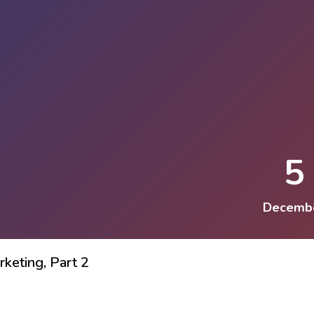
5
Decemb
rketing, Part 2