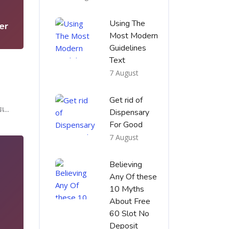
Using The
er
Most Modern
Guidelines
Text
7 August
Get rid of
...
Dispensary
For Good
7 August
Believing
Any Of these
10 Myths
About Free
60 Slot No
Deposit