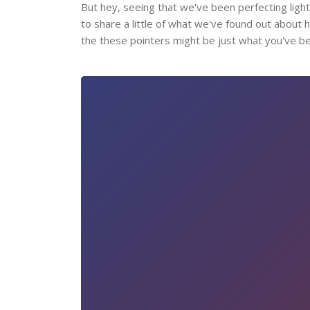
But hey, seeing that we've been perfecting light
to share a little of what we've found out abou
the these pointers might be just what you've bee