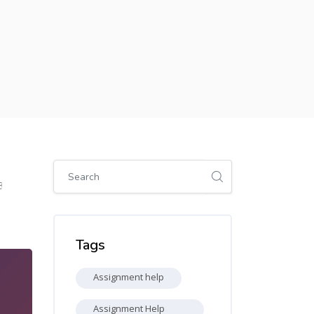
Skip [Cocoon] Global search (sidebar)
3
Skip Tags
Tags
Assignment help
Assignment Help