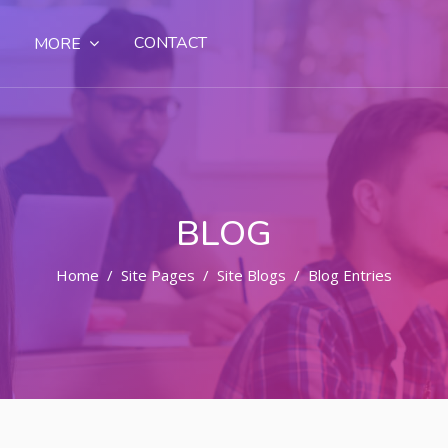
CONTACT
MORE
BLOG
Home
Site Pages
Site Blogs
Blog Entries