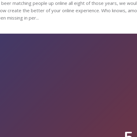
 beer matching people up online all eight of those years, we would
t how create the better of your online experience. Who knows, am
n missing in per...