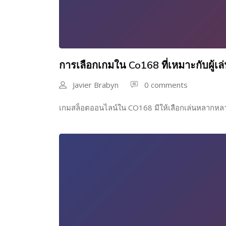
การเลือกเกมใน Co168 ที่เหมาะกับผู้เล
Javier Brabyn
0 comments
เกมสล็อตออนไลน์ใน CO168 มีให้เลือกเล่นหลากหลา