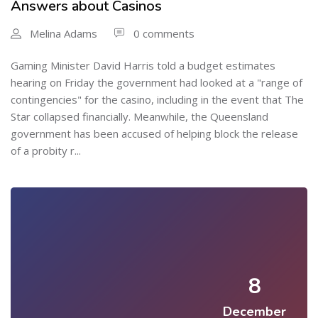
Answers about Casinos
Melina Adams
0 comments
Gaming Minister David Harris told a budget estimates
hearing on Friday the government had looked at a "range of
contingencies" for the casino, including in the event that The
Star collapsed financially. Meanwhile, the Queensland
government has been accused of helping block the release
of a probity r...
8
December