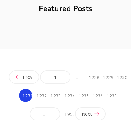
Featured Posts
Prev
1
…
1228
1229
1230
1231
1232
1233
1234
1235
1236
1237
(current)
…
Next
1955