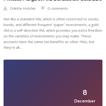
Odette Hotchin
0 comments
Not like a standard IRA, which is often restricted to stocks,
bonds, and different frequent "paper" investments, a gold
IRA is a self-directed IRA, which provides you extra freedom
on the varieties of investments you may make. These
accounts have the same tax benefits as other IRAs, but
they're all...
8
December