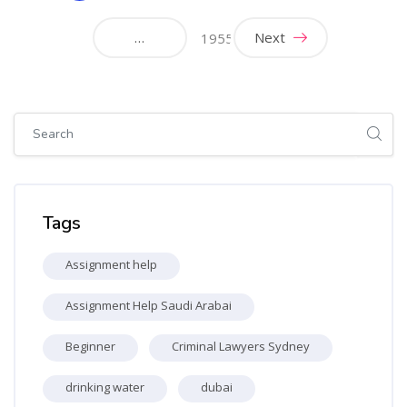
(current)
…
Next
1955
Skip [Cocoon] Global search (sidebar)
Skip Tags
Tags
Assignment help
Assignment Help Saudi Arabai
Beginner
Criminal Lawyers Sydney
drinking water
dubai