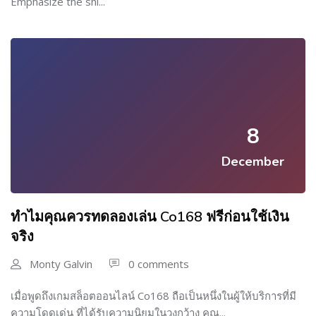
Emphasize the shi...
8
December
ทำไมคุณควรทดลองเล่น Co168 ฟรีก่อนใช้เงิน
จริง
Monty Galvin
0 comments
เมื่อพูดถึงเกมสล็อตออนไลน์ Co168 ถือเป็นหนึ่งในผู้ให้บริการที่มี
ความโดดเด่น ที่ได้รับความนิยมในวงกว้าง คุณ...