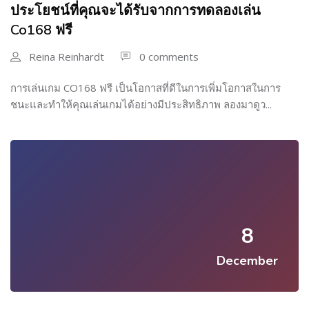
ประโยชน์ที่คุณจะได้รับจากการทดลองเล่น
Co168 ฟรี
Reina Reinhardt
0 comments
การเล่นเกม CO168 ฟรี เป็นโอกาสที่ดีในการเพิ่มโอกาสในการ
ชนะและทำให้คุณเล่นเกมได้อย่างมีประสิทธิภาพ ลองมาดูว...
8
December